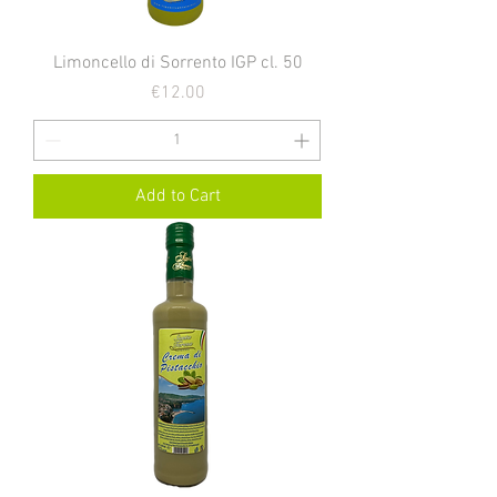
Limoncello di Sorrento IGP cl. 50
Price
€12.00
Add to Cart