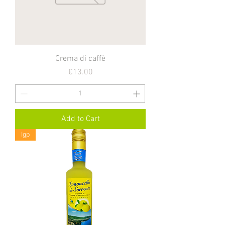
Crema di caffè
Price
€13.00
Add to Cart
Igp