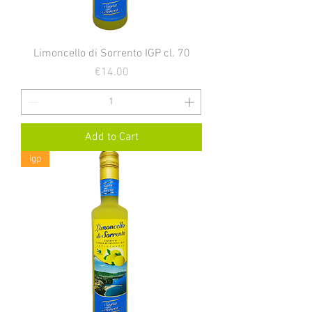
Limoncello di Sorrento IGP cl. 70
Price
€14.00
Add to Cart
Igp