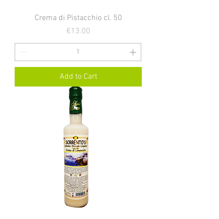
Crema di Pistacchio cl. 50
Price
€13.00
Add to Cart