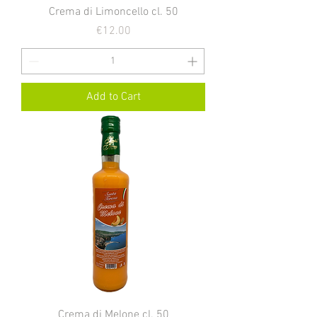
Crema di Limoncello cl. 50
Price
€12.00
Add to Cart
Crema di Melone cl. 50