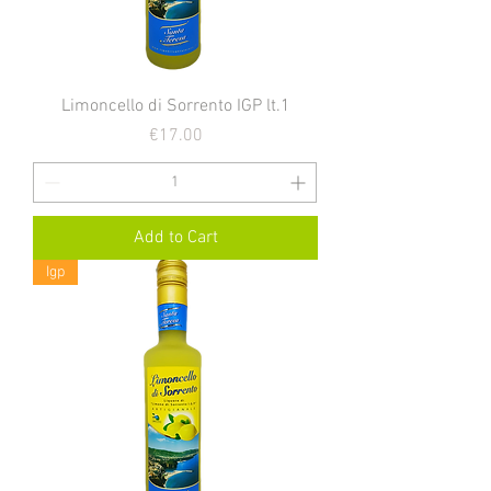
Limoncello di Sorrento IGP lt.1
Price
€17.00
Add to Cart
Igp