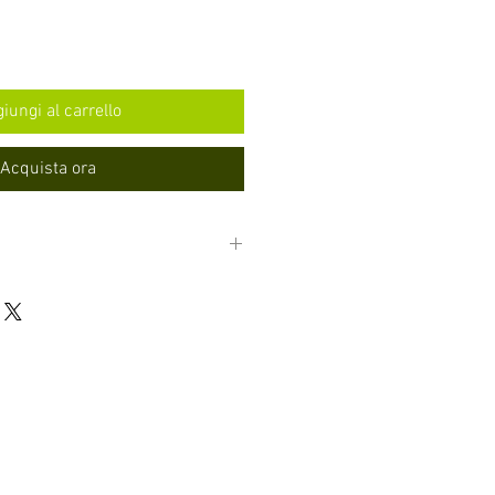
iungi al carrello
Acquista ora
 immerso nel Rhum.