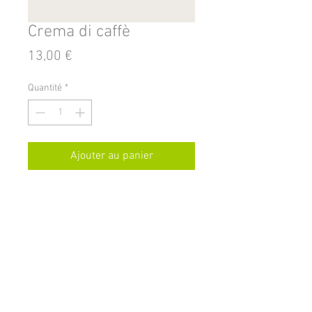
Crema di caffè
Prix
13,00 €
Quantité
*
Ajouter au panier
Commander et payer
2020 Santa Teresa Liquori di Domenico Maresca